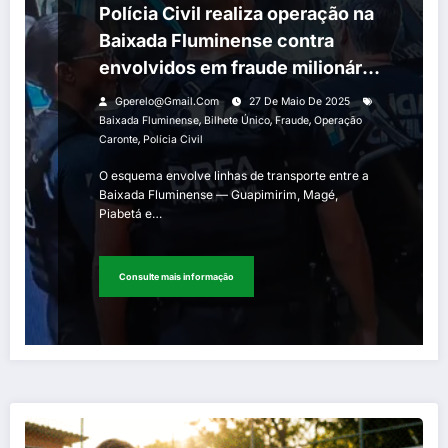
Polícia Civil realiza operação na
Baixada Fluminense contra
envolvidos em fraude milionária
em transporte público
Gperelo@gmail.com
27 De Maio De 2025
,
,
,
Baixada Fluminense
Bilhete Único
Fraude
Operação
,
Caronte
Polícia Civil
O esquema envolve linhas de transporte entre a
Baixada Fluminense — Guapimirim, Magé,
Piabetá e…
Consulte mais informação