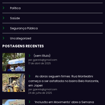
Política
Saúde
Segurança Pública
Uncategorized
POSTAGENS RECENTES
(sem título)
por gperelo@gmail.com
17 de abril de 2025
As obras seguem firmes: Rua Monteatini
começa a ser asfaltada no bairro Belo Horizonte,
em Japeri
por gperelo@gmail.com
24 de julho de 2025
‘Inclusão em Movimento’ abre a Semana