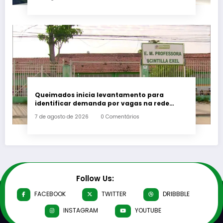
Queimados inicia levantamento para
identificar demanda por vagas na rede
municipal de ensino
7 de agosto de 2026
0 Comentários
Follow Us:
FACEBOOK
TWITTER
DRIBBBLE
INSTAGRAM
YOUTUBE