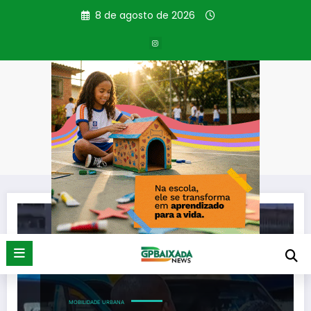
Pular
8 de agosto de 2026
para
o
conteúdo
Tag: Bilhete Único
Página inicial
Bilhete Único
MOBILIDADE URBANA