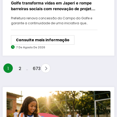
Golfe transforma vidas em Japeri e rompe
barreiras sociais com renovação de projeto
histórico
Prefeitura renova concessão do Campo do Golfe e
garante a continuidade de uma iniciativa que…
Consulte mais informação
7 De Agosto De 2026
Paginação
1
2
673
…
de
posts