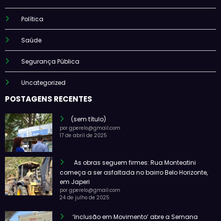
Política
Saúde
Segurança Pública
Uncategorized
POSTAGENS RECENTES
(sem título)
por gperelo@gmail.com
17 de abril de 2025
As obras seguem firmes: Rua Monteatini
começa a ser asfaltada no bairro Belo Horizonte,
em Japeri
por gperelo@gmail.com
24 de julho de 2025
‘Inclusão em Movimento’ abre a Semana