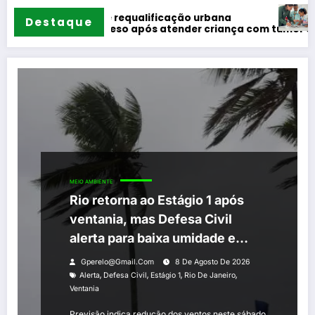
Atividade ao ar livre promove aprendiza
rbana
Destaque
criança com tumor cerebral na Baixada Fluminense
MEIO AMBIENTE
Rio retorna ao Estágio 1 após
ventania, mas Defesa Civil
alerta para baixa umidade e
incêndios
Gperelo@gmail.com
8 De Agosto De 2026
,
,
,
,
Alerta
Defesa Civil
Estágio 1
Rio De Janeiro
Ventania
Previsão indica redução dos ventos neste sábado