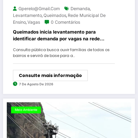
Gperelo@gmail.com
Demanda
,
Levantamento
Queimados
Rede Municipal De
,
,
Ensino
Vagas
0 Comentários
,
Queimados inicia levantamento para
identificar demanda por vagas na rede
municipal de ensino
Consulta pública busca ouvir famílias de todos os
bairros e servirá de base para a…
Consulte mais informação
7 De Agosto De 2026
Meio Ambiente