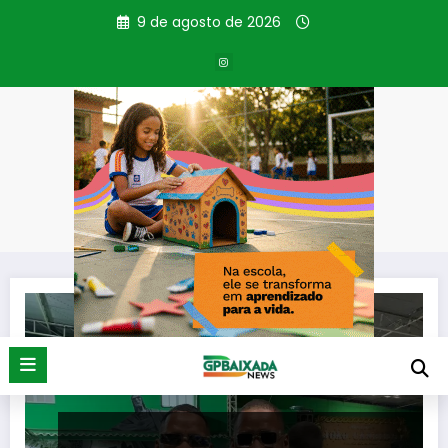
Pular
9 de agosto de 2026
para
o
conteúdo
Tag: bateria
Página inicial
bateria