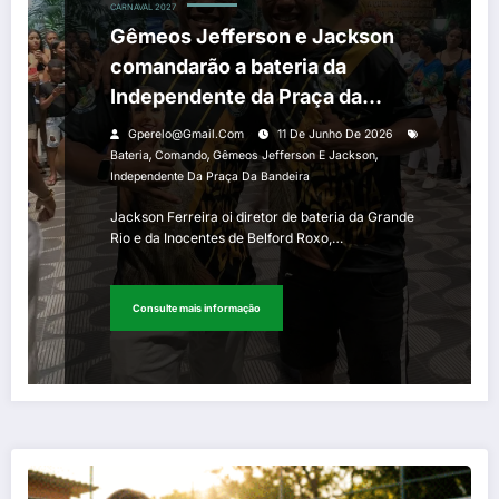
CARNAVAL 2027
Gêmeos Jefferson e Jackson
comandarão a bateria da
Independente da Praça da
Bandeira em 2027
Gperelo@gmail.com
11 De Junho De 2026
,
,
,
Bateria
Comando
Gêmeos Jefferson E Jackson
Independente Da Praça Da Bandeira
Jackson Ferreira oi diretor de bateria da Grande
Rio e da Inocentes de Belford Roxo,…
Consulte mais informação