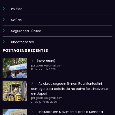
Política
Saúde
Segurança Pública
Uncategorized
POSTAGENS RECENTES
(sem título)
por gperelo@gmail.com
17 de abril de 2025
As obras seguem firmes: Rua Monteatini
começa a ser asfaltada no bairro Belo Horizonte,
em Japeri
por gperelo@gmail.com
24 de julho de 2025
‘Inclusão em Movimento’ abre a Semana