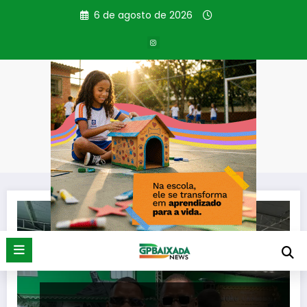
Pular
6 de agosto de 2026
para
o
conteúdo
Tag: comando
Página inicial
comando