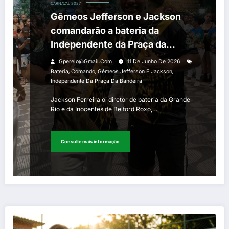
CARNAVAL 2027
Gêmeos Jefferson e Jackson
comandarão a bateria da
Independente da Praça da
Bandeira em 2027
Gperelo@gmail.com
11 De Junho De 2026
,
,
,
Bateria
Comando
Gêmeos Jefferson E Jackson
Independente Da Praça Da Bandeira
Jackson Ferreira oi diretor de bateria da Grande
Rio e da Inocentes de Belford Roxo,…
Consulte mais informação