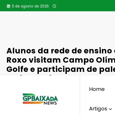
Pular
5 de agosto de 2026
para
o
conteúdo
Alunos da rede de ensino 
Roxo visitam Campo Olím
Golfe e participam de pal
meio ambiente
Home
Artigos
,
Educação
Belford Roxo
Campo Olímpico De G