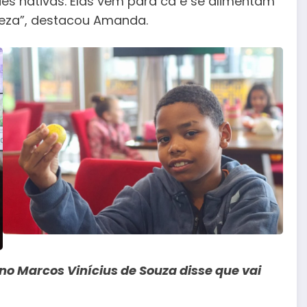
ies nativas. Elas vêm para cá e se alimentam
ureza”, destacou Amanda.
no Marcos Vinícius de Souza disse que vai