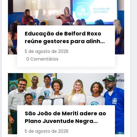
Educação de Belford Roxo
reúne gestores para alinhar
ações e fortalecer
5 de agosto de 2026
planejamento do segundo
0 Comentários
semestre
São João de Meriti adere ao
Plano Juventude Negra
Viva durante visita da
5 de agosto de 2026
ministra da Igualdade