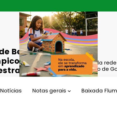
de Belford
pico de
Alunos da rede
estra sobre o
Olímpico de Go
Notícias
Notas gerais
Baixada Flum
,
olfe
Meio Ambiente
Gperelo@gmail.com