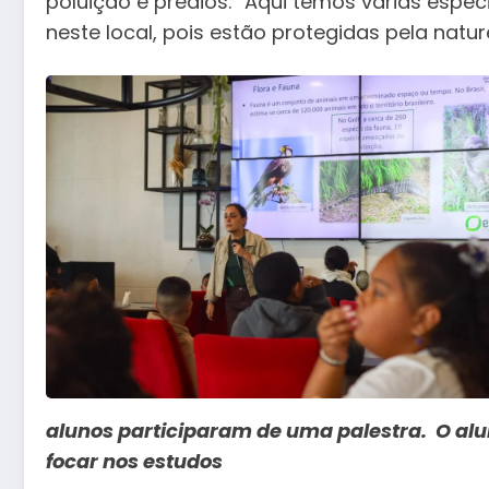
poluição e prédios. “Aqui temos várias espéc
neste local, pois estão protegidas pela nat
alunos participaram de uma palestra. O alu
focar nos estudos