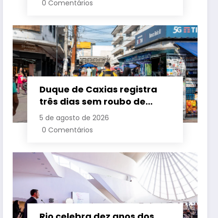
0 Comentários
Racial
Duque de Caxias registra
três dias sem roubo de
cargas no início de agosto
5 de agosto de 2026
0 Comentários
Rio celebra dez anos dos