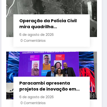
Operação da Polícia Civil
mira quadrilha
especializada em roubos a
6 de agosto de 2026
mansões na Zona Sul do Rio
0 Comentários
Paracambi apresenta
projetos de inovação em
um dos maiores eventos de
6 de agosto de 2026
tecnologia da América
0 Comentários
Latina