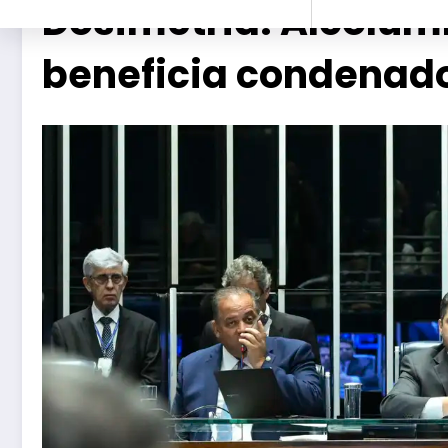
Dosimetria: Alcolum
beneficia condenado