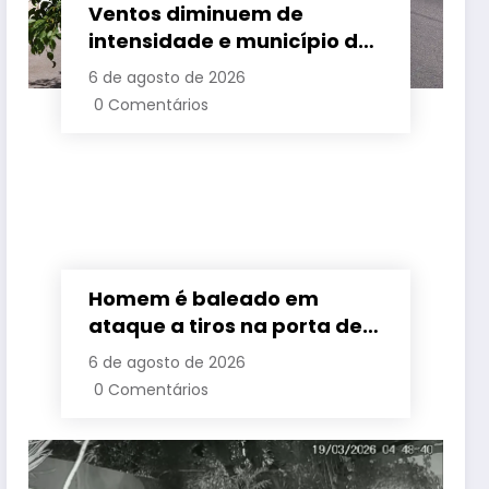
Ventos diminuem de
intensidade e município do
Rio volta ao Estágio 1
6 de agosto de 2026
0 Comentários
Homem é baleado em
ataque a tiros na porta de
casa em Suruí, distrito de
6 de agosto de 2026
Magé
0 Comentários