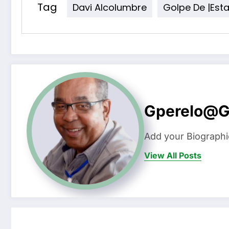
Tag
Davi Alcolumbre
Golpe De |Est
Gperelo@g
Add your Biographi
View All Posts