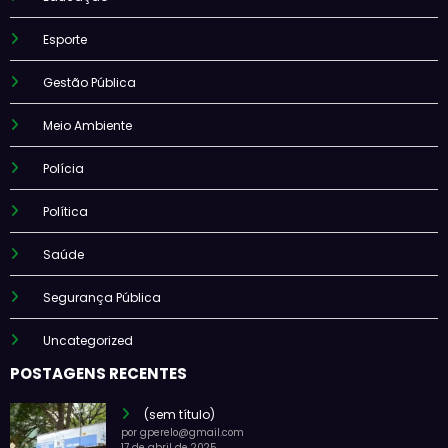
Esporte
Gestão Pública
Meio Ambiente
Polícia
Política
Saúde
Segurança Pública
Uncategorized
POSTAGENS RECENTES
(sem título)
por gperelo@gmail.com
17 de abril de 2025