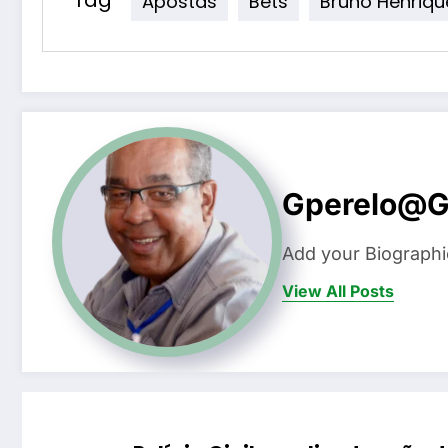
Tag
Apostas
Bets
Bruno Henriqu
Gperelo@g
Add your Biographi
View All Posts