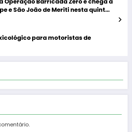
da Operação Barricada Zero e chega a
e e São João de Meriti nesta quinta-
feira
icológico para motoristas de
comentário.