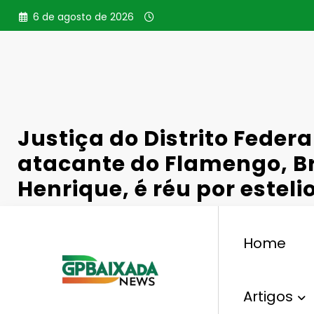
Pular
6 de agosto de 2026
para
o
conteúdo
Justiça do Distrito Federa
atacante do Flamengo, B
Henrique, é réu por estel
Home
,
,
,
Justiça
Apostas
Bets
Bruno Henrique
Estelion
Artigos
4 De Dezembro De 2025
0 Comentários