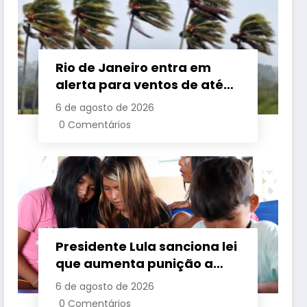
Rio de Janeiro entra em
alerta para ventos de até
110 km/h com avanço de
6 de agosto de 2026
frente fria associada a
0 Comentários
ciclone
Presidente Lula sanciona lei
que aumenta punição a
crimes digitais contra
6 de agosto de 2026
crianças é sancionada
0 Comentários