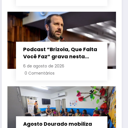
Podcast “Brizola, Que Falta
Você Faz” grava nesta
sexta-feira (7) episódio
6 de agosto de 2026
com o deputado estadual
0 Comentários
Flávio Serafini
Agosto Dourado mobiliza