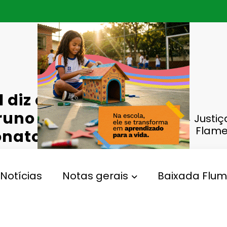
l diz que o
runo
Justiç
Flame
ionato
Notícias
Notas gerais
Baixada Flum
,
ato
Réu
Gperelo@gmail.com
130
Views