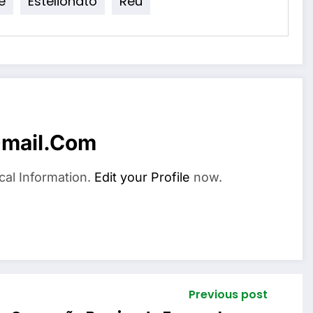
e
Estelionato
Réu
mail.com
cal Information.
Edit your Profile
now.
Previous post