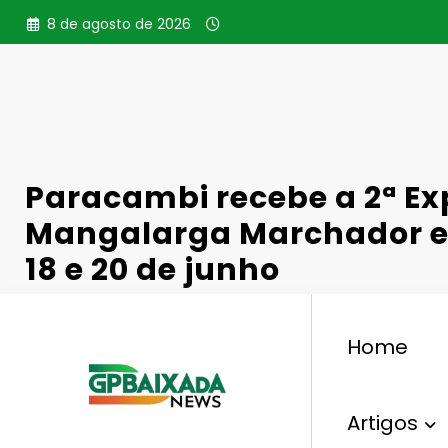
Pular
8 de agosto de 2026
para
o
conteúdo
Paracambi recebe a 2ª Ex
Mangalarga Marchador en
18 e 20 de junho
Home
,
Uncategorized
2ª Exposição
Mangalarga Marc
Artigos
16 De Junho De 2026
0 Comentários
59