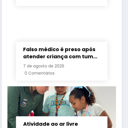
Falso médico é preso após
atender criança com tumor
cerebral na Baixada
7 de agosto de 2026
Fluminense
0 Comentários
Atividade ao ar livre