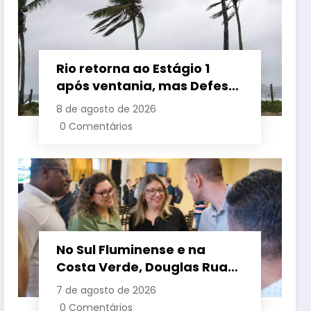
Rio retorna ao Estágio 1
após ventania, mas Defesa
Civil alerta para baixa
8 de agosto de 2026
umidade e incêndios
0 Comentários
No Sul Fluminense e na
Costa Verde, Douglas Ruas
apresenta propostas de
7 de agosto de 2026
requalificação urbana
0 Comentários