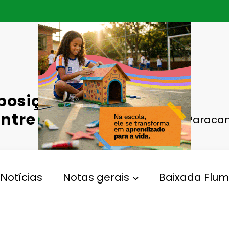
posição de
tre os dias
Paracam
Notícias
Notas gerais
Baixada Flum
,
hador
Paracambi
Gperelo@gmail.com
Views