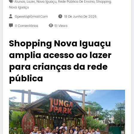
,
,
,
,
Alunos
Lazer
Nova Iguaçu
Rede Pública De Ensino
Shopping
Nova Iguaçu
Gperelo@gmail.com
18 De Junho De 2026
0 Comentários
51
Views
Shopping Nova Iguaçu
amplia acesso ao lazer
para crianças da rede
pública