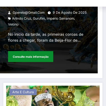
celebração afro-brasileira
Gperelo@gmail.com
9 De Agosto De 2025
,
,
,
Arlindo Cruz
Gurufim
Imperio Serranom
Velório
No início da tarde, as primeiras coroas de
flores a chegar, foram da Beija-Flor de…
Consulte mais informação
Arte E Cultura