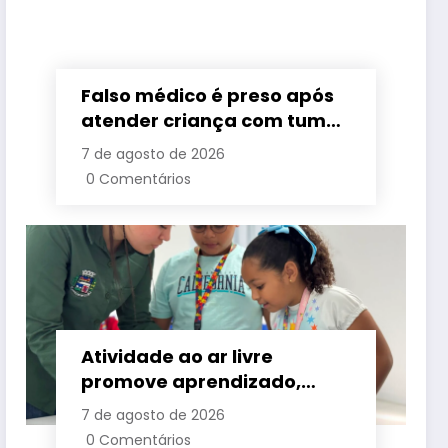
Falso médico é preso após
atender criança com tumor
cerebral na Baixada
7 de agosto de 2026
Fluminense
0 Comentários
Atividade ao ar livre
promove aprendizado,
criatividade e socialização
7 de agosto de 2026
para crianças e
0 Comentários