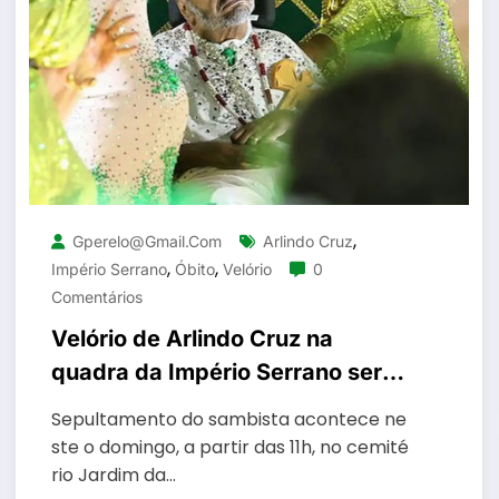
,
Gperelo@gmail.com
Arlindo Cruz
,
,
Império Serrano
Óbito
Velório
0
Comentários
Velório de Arlindo Cruz na
quadra da Império Serrano será
neste sábado
Sepultamento do sambista acontece ne
ste o domingo, a partir das 11h, no cemité
rio Jardim da…