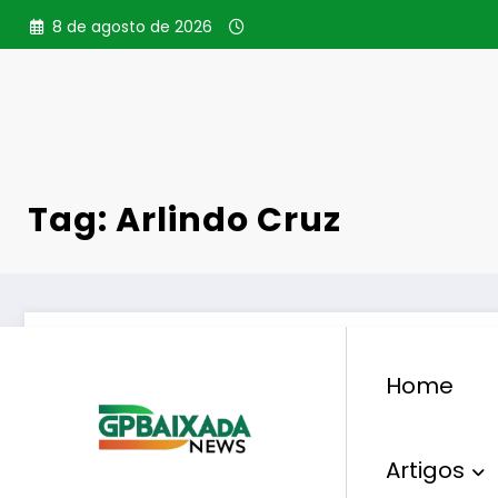
Pular
8 de agosto de 2026
para
o
conteúdo
Tag: Arlindo Cruz
Home
Artigos