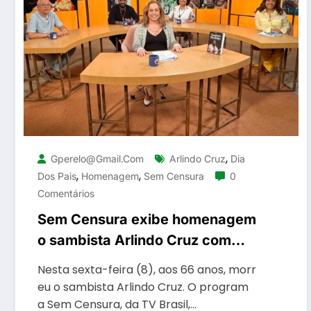
,
Gperelo@gmail.com
Arlindo Cruz
Dia
,
,
Dos Pais
Homenagem
Sem Censura
0
Comentários
Sem Censura exibe homenagem
o sambista Arlindo Cruz com
foco no Dia dos Pais
Nesta sexta-feira (8), aos 66 anos, morr
eu o sambista Arlindo Cruz. O program
a Sem Censura, da TV Brasil,…