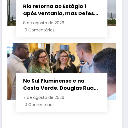
Rio retorna ao Estágio 1
após ventania, mas Defesa
Civil alerta para baixa
8 de agosto de 2026
umidade e incêndios
0 Comentários
No Sul Fluminense e na
Costa Verde, Douglas Ruas
apresenta propostas de
7 de agosto de 2026
requalificação urbana
0 Comentários