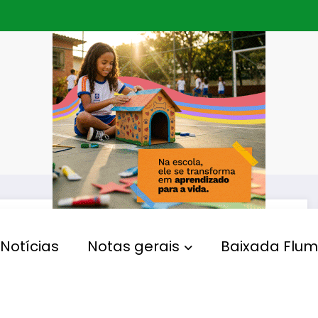
Notícias
Notas gerais
Baixada Flum
OBITUÁRIO
Gurufim do Arlindo:
sambista será velado em