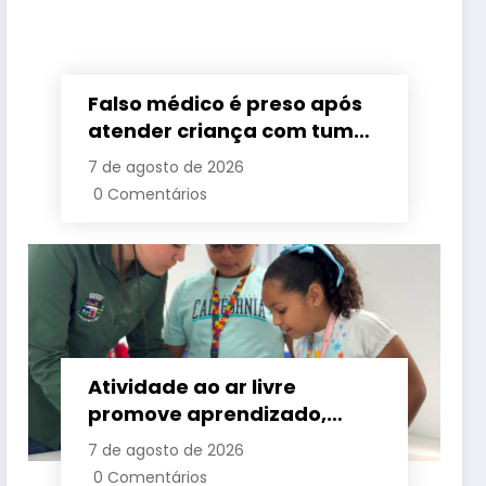
Falso médico é preso após
atender criança com tumor
cerebral na Baixada
7 de agosto de 2026
Fluminense
0 Comentários
Atividade ao ar livre
promove aprendizado,
criatividade e socialização
7 de agosto de 2026
para crianças e
0 Comentários