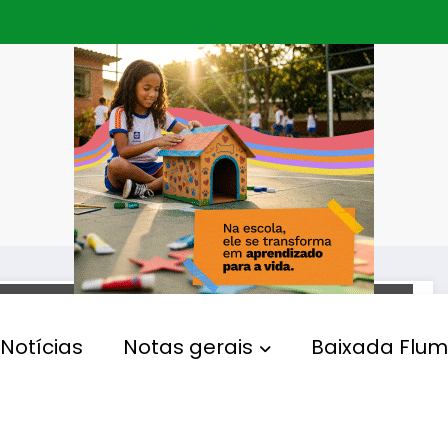
SAÚDE
Notícias
Notas gerais
Baixada Flum
Anvisa determina apreensão
de azeite de oliva
extravirgem