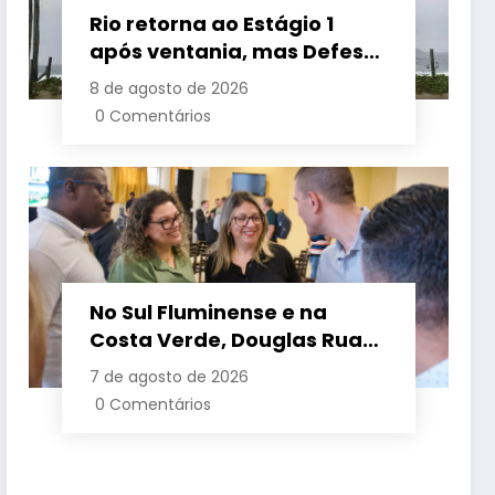
Rio retorna ao Estágio 1
após ventania, mas Defesa
Civil alerta para baixa
8 de agosto de 2026
umidade e incêndios
0 Comentários
No Sul Fluminense e na
Costa Verde, Douglas Ruas
apresenta propostas de
7 de agosto de 2026
requalificação urbana
0 Comentários