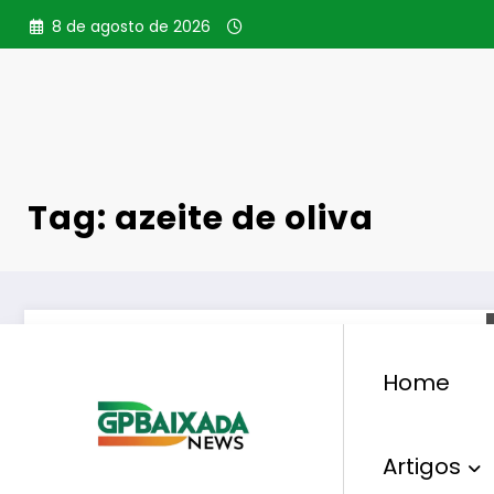
Pular
8 de agosto de 2026
para
o
conteúdo
Tag: azeite de oliva
Home
Artigos