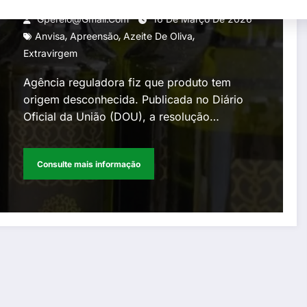
Gperelo@gmail.com
16 De Março De 2026
,
,
,
Anvisa
Apreensão
Azeite De Oliva
Extravirgem
Agência reguladora fiz que produto tem
origem desconhecida. Publicada no Diário
Oficial da União (DOU), a resolução…
Consulte mais informação