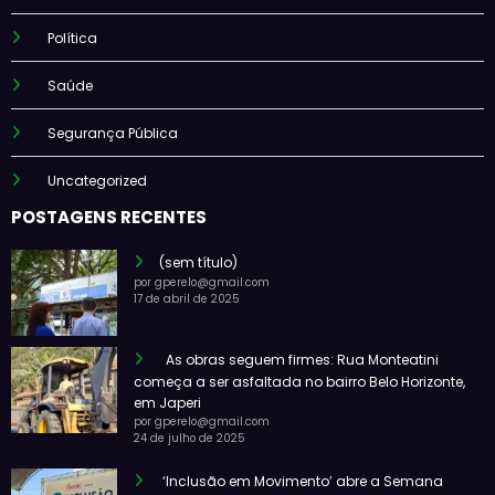
Política
Saúde
Segurança Pública
Uncategorized
POSTAGENS RECENTES
(sem título)
por gperelo@gmail.com
17 de abril de 2025
As obras seguem firmes: Rua Monteatini
começa a ser asfaltada no bairro Belo Horizonte,
em Japeri
por gperelo@gmail.com
24 de julho de 2025
‘Inclusão em Movimento’ abre a Semana