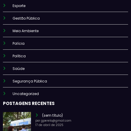
Esporte
Gestão Pública
Meio Ambiente
Polícia
Política
Saúde
Segurança Pública
Uncategorized
POSTAGENS RECENTES
(sem título)
por gperelo@gmail.com
17 de abril de 2025