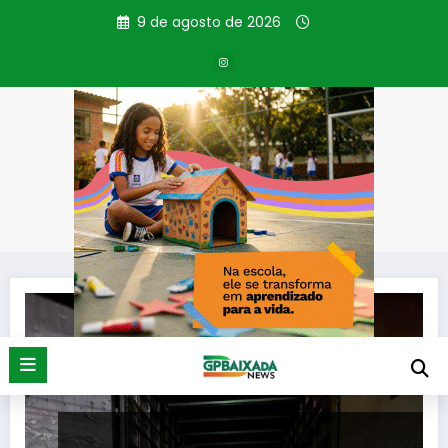
Pular
9 de agosto de 2026
para
o
conteúdo
Tag: Barreira Fiscal
Página inicial
Barreira Fiscal