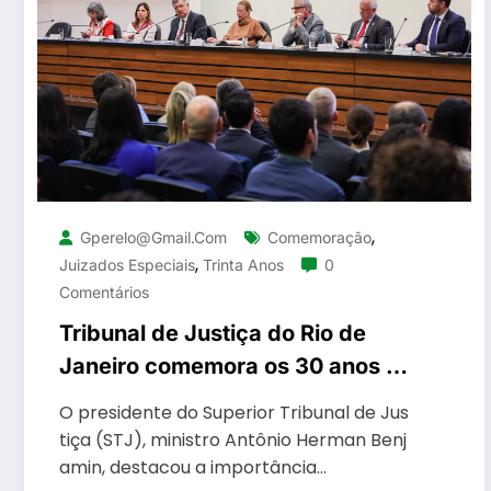
,
Gperelo@gmail.com
Comemoração
,
Juizados Especiais
Trinta Anos
0
Comentários
Tribunal de Justiça do Rio de
Janeiro comemora os 30 anos da
lei que criou os juizados
O presidente do Superior Tribunal de Jus
especiais
tiça (STJ), ministro Antônio Herman Benj
amin, destacou a importância…