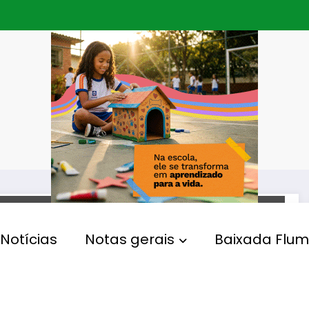
JAPERI
Notícias
Notas gerais
Baixada Flum
Japeri promove
programação especial
durante a Semana do Meio