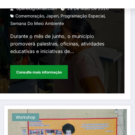
Ambiente
Gperelo@gmail.com
29 De Maio De 2026
,
,
,
Comemoração
Japeri
Programação Especial
Semana Do Meio Ambiente
Durante o mês de junho, o município
promoverá palestras, oficinas, atividades
educativas e iniciativas de…
Consulte mais informação
Workshop