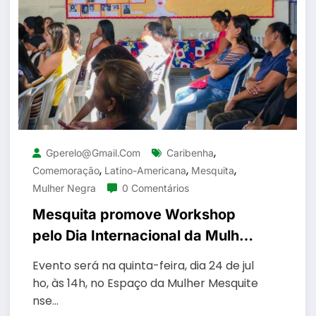
,
Gperelo@gmail.com
Caribenha
,
,
,
Comemoração
Latino-Americana
Mesquita
Mulher Negra
0 Comentários
Mesquita promove Workshop
pelo Dia Internacional da Mulher
Negra Latino-Americana e
Evento será na quinta-feira, dia 24 de jul
Caribenha
ho, às 14h, no Espaço da Mulher Mesquite
nse…