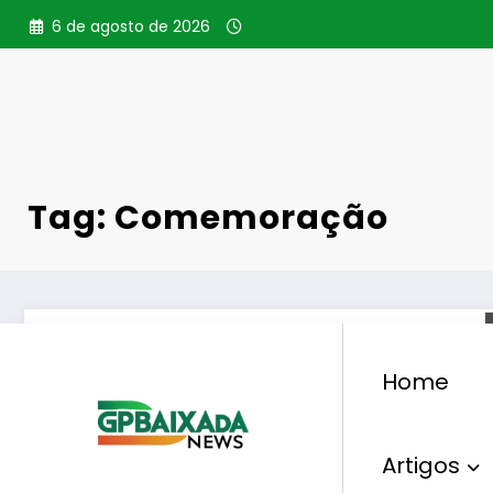
Pular
6 de agosto de 2026
para
o
conteúdo
Tag: Comemoração
Home
Artigos