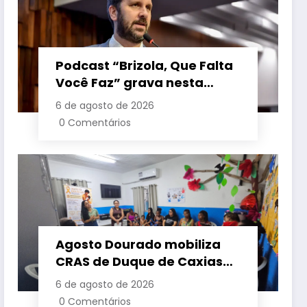
Podcast “Brizola, Que Falta
Você Faz” grava nesta
sexta-feira (7) episódio
6 de agosto de 2026
com o deputado estadual
0 Comentários
Flávio Serafini
Agosto Dourado mobiliza
CRAS de Duque de Caxias
em apoio à amamentação
6 de agosto de 2026
e à primeira infância
0 Comentários