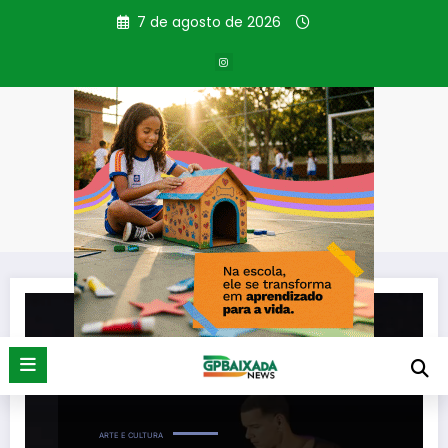
Pular
7 de agosto de 2026
para
o
conteúdo
Tag: dança inclusiva
Página inicial
dança inclusiva
ARTE E CULTURA