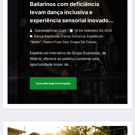
Bailarinos com deficiência
levam dança inclusiva e
experiência sensorial inovadora
a Duque de Caxias
Gperelo@gmail.com
12 De Setembro De 2025
,
,
Dança Expressar
Dança Inclusiva
Espetáculo
,
“Sentir”
Teatro Firjan Sesi Duque De Caxias
Espetáculo interativo do Grupo Expressar, de
Niterói, oferece ao público caxiense uma
oportunidade ímpar de…
Consulte mais informação