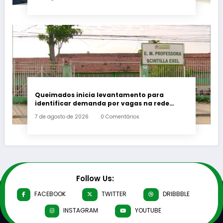
Queimados inicia levantamento para
identificar demanda por vagas na rede
municipal de ensino
7 de agosto de 2026
0 Comentários
Follow Us:
FACEBOOK
TWITTER
DRIBBBLE
INSTAGRAM
YOUTUBE