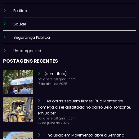
Política
Saúde
Segurança Pública
Uncategorized
POSTAGENS RECENTES
(sem título)
por gperelo@gmail.com
17 de abril de 2025
As obras seguem firmes: Rua Monteatini
começa a ser asfaltada no bairro Belo Horizonte,
em Japeri
por gperelo@gmail.com
24 de julho de 2025
‘Inclusão em Movimento’ abre a Semana