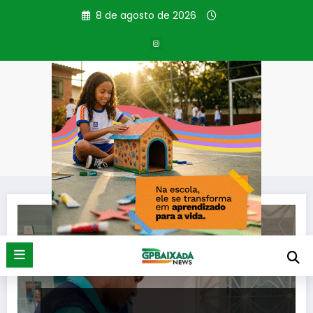
Pular
8 de agosto de 2026
para
o
conteúdo
Tag: Descarte do óleo
Página inicial
Descarte do óleo