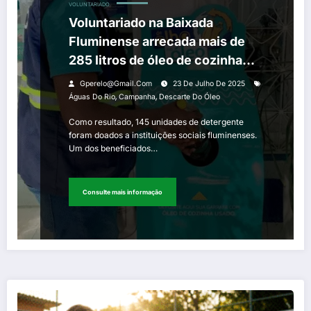
VOLUNTARIADO
Voluntariado na Baixada
Fluminense arrecada mais de
285 litros de óleo de cozinha
para descarte consciente
Gperelo@gmail.com
23 De Julho De 2025
,
,
Águas Do Rio
Campanha
Descarte Do Óleo
Como resultado, 145 unidades de detergente
foram doados a instituições sociais fluminenses.
Um dos beneficiados…
Consulte mais informação