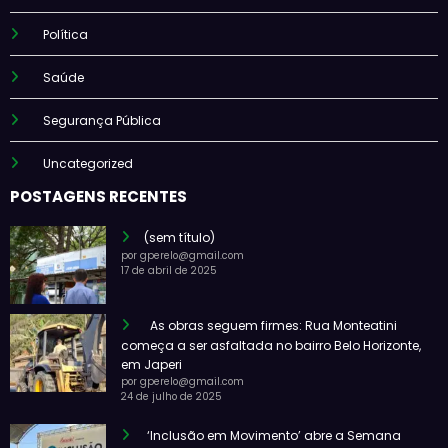
Política
Saúde
Segurança Pública
Uncategorized
POSTAGENS RECENTES
(sem título)
por gperelo@gmail.com
17 de abril de 2025
As obras seguem firmes: Rua Monteatini
começa a ser asfaltada no bairro Belo Horizonte,
em Japeri
por gperelo@gmail.com
24 de julho de 2025
‘Inclusão em Movimento’ abre a Semana