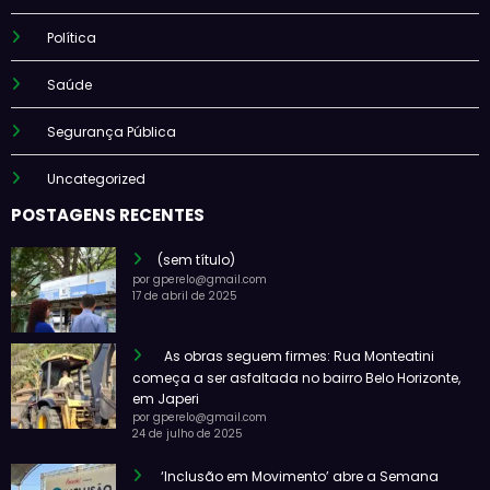
Política
Saúde
Segurança Pública
Uncategorized
POSTAGENS RECENTES
(sem título)
por gperelo@gmail.com
17 de abril de 2025
As obras seguem firmes: Rua Monteatini
começa a ser asfaltada no bairro Belo Horizonte,
em Japeri
por gperelo@gmail.com
24 de julho de 2025
‘Inclusão em Movimento’ abre a Semana