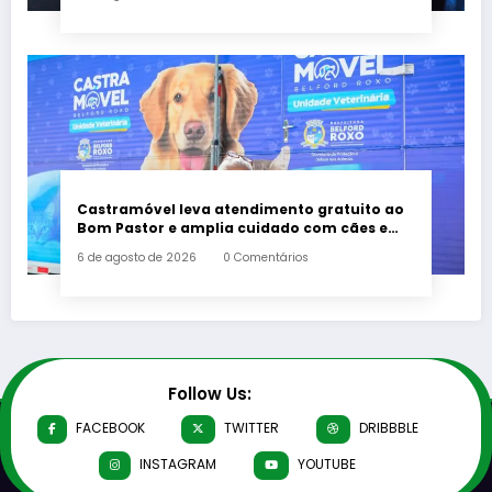
Castramóvel leva atendimento gratuito ao
Bom Pastor e amplia cuidado com cães e
gatos em Belford Roxo
6 de agosto de 2026
0 Comentários
Follow Us:
FACEBOOK
TWITTER
DRIBBBLE
INSTAGRAM
YOUTUBE