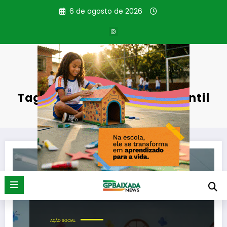
Pular
6 de agosto de 2026
para
o
conteúdo
Tag: Desenvolvimento infantil
Página inicial
Desenvolvimento infantil
AÇÃO SOCIAL