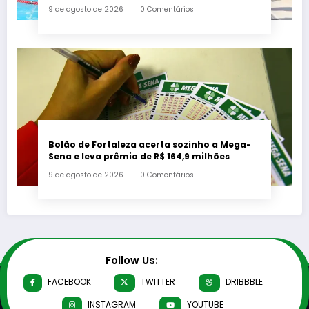
Paralímpicos Rio 2016 com a criação de um
9 de agosto de 2026
0 Comentários
mural no Parque Oeste
Bolão de Fortaleza acerta sozinho a Mega-
Sena e leva prêmio de R$ 164,9 milhões
9 de agosto de 2026
0 Comentários
Follow Us:
FACEBOOK
TWITTER
DRIBBBLE
INSTAGRAM
YOUTUBE