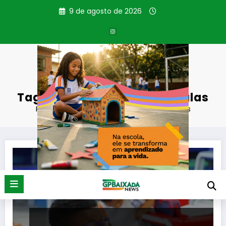
Pular
9 de agosto de 2026
para
o
conteúdo
Tag: efetivação de matrículas
Página inicial
efetivação de matrículas