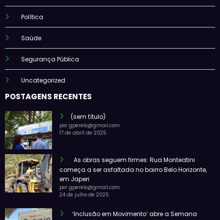
Política
Saúde
Segurança Pública
Uncategorized
POSTAGENS RECENTES
(sem título)
por gperelo@gmail.com
17 de abril de 2025
As obras seguem firmes: Rua Monteatini
começa a ser asfaltada no bairro Belo Horizonte,
em Japeri
por gperelo@gmail.com
24 de julho de 2025
‘Inclusão em Movimento’ abre a Semana