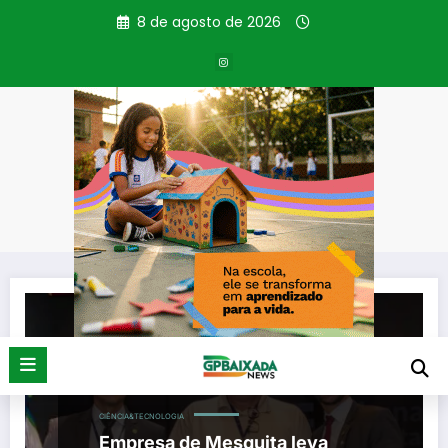
Pular
8 de agosto de 2026
para
o
conteúdo
Tag: GestaoPublica
Página inicial
GestaoPublica
CIÊNCIA&TECNOLOGIA
Empresa de Mesquita leva