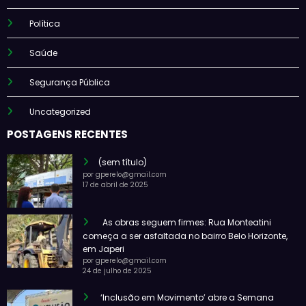
Política
Saúde
Segurança Pública
Uncategorized
POSTAGENS RECENTES
(sem título)
por gperelo@gmail.com
17 de abril de 2025
As obras seguem firmes: Rua Monteatini
começa a ser asfaltada no bairro Belo Horizonte,
em Japeri
por gperelo@gmail.com
24 de julho de 2025
‘Inclusão em Movimento’ abre a Semana