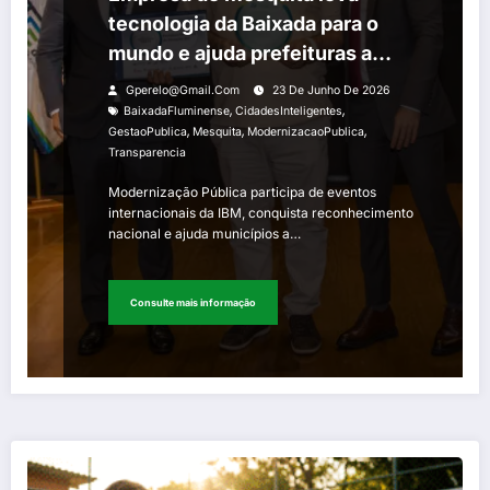
tecnologia da Baixada para o
mundo e ajuda prefeituras a
melhorar serviços para a
Gperelo@gmail.com
23 De Junho De 2026
população
,
,
BaixadaFluminense
CidadesInteligentes
,
,
,
GestaoPublica
Mesquita
ModernizacaoPublica
Transparencia
Modernização Pública participa de eventos
internacionais da IBM, conquista reconhecimento
nacional e ajuda municípios a…
Consulte mais informação