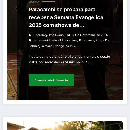
CULTURA
Paracambi se prepara para
receber a Semana Evangélica
2025 com shows de
Jefferson&Suelen e Midian Lima
Gperelo@gmail.com
6 De Novembro De 2025
na Praça da Fábrica
,
,
,
Jefferson&Suelen
Midian Lima
Paracambi
Praça Da
,
Fábrica
Semana Evangélica 2025
Instituída no calendário oficial do município desde
2001, por meio da Lei Municipal nº 560,…
Consulte mais informação