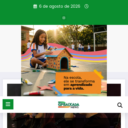
Pular
6 de agosto de 2026
para
o
conteúdo
Tag: Jefferson&Suelen
Página inicial
Jefferson&Suelen