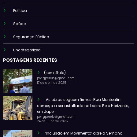
Política
Saúde
Segurança Pública
Uncategorized
POSTAGENS RECENTES
(sem título)
por gperelo@gmail.com
17 de abril de 2025
As obras seguem firmes: Rua Monteatini
começa a ser asfaltada no bairro Belo Horizonte,
em Japeri
por gperelo@gmail.com
24 de julho de 2025
‘Inclusão em Movimento’ abre a Semana