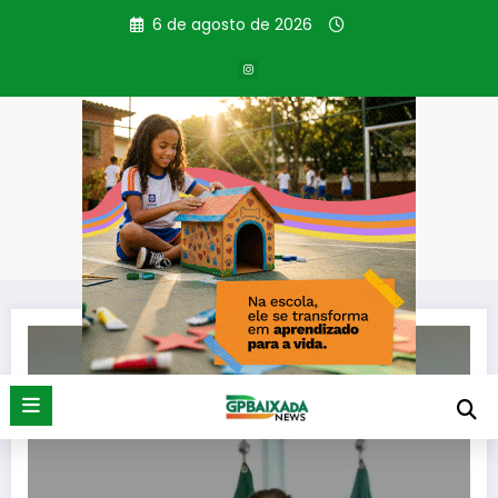
Pular
6 de agosto de 2026
para
o
conteúdo
Tag: Legislação
Página inicial
Legislação