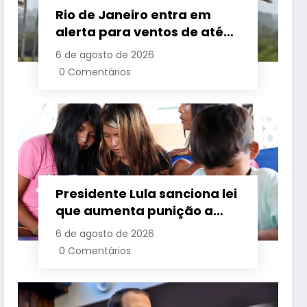
Rio de Janeiro entra em
alerta para ventos de até
110 km/h com avanço de
6 de agosto de 2026
frente fria associada a
0 Comentários
ciclone
Presidente Lula sanciona lei
que aumenta punição a
crimes digitais contra
6 de agosto de 2026
crianças é sancionada
0 Comentários