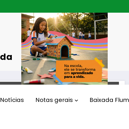
ada
MUNICÍPIOS
Notícias
Notas gerais
Baixada Flum
Duque de Caxias promove
encontro de carros clássicos
na Nova Arena da Baixada