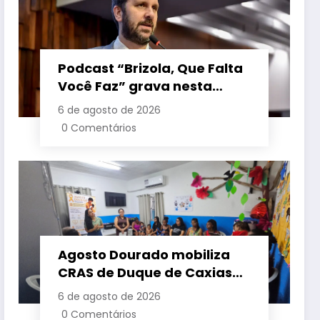
Podcast “Brizola, Que Falta
Você Faz” grava nesta
sexta-feira (7) episódio
6 de agosto de 2026
com o deputado estadual
0 Comentários
Flávio Serafini
Agosto Dourado mobiliza
CRAS de Duque de Caxias
em apoio à amamentação
6 de agosto de 2026
e à primeira infância
0 Comentários