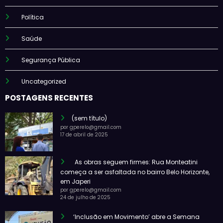
Política
Saúde
Segurança Pública
Uncategorized
POSTAGENS RECENTES
(sem título)
por gperelo@gmail.com
17 de abril de 2025
As obras seguem firmes: Rua Monteatini
começa a ser asfaltada no bairro Belo Horizonte,
em Japeri
por gperelo@gmail.com
24 de julho de 2025
‘Inclusão em Movimento’ abre a Semana