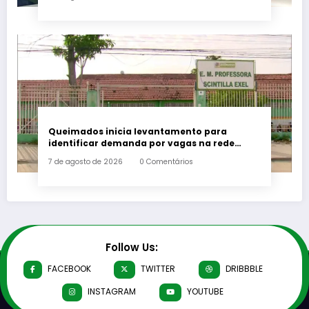
Queimados inicia levantamento para
identificar demanda por vagas na rede
municipal de ensino
7 de agosto de 2026
0 Comentários
Follow Us:
FACEBOOK
TWITTER
DRIBBBLE
INSTAGRAM
YOUTUBE