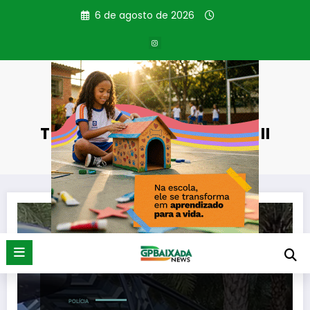
Pular
6 de agosto de 2026
para
o
conteúdo
Tag: Operação Tropeiros II
Página inicial
Operação Tropeiros II
POLÍCIA