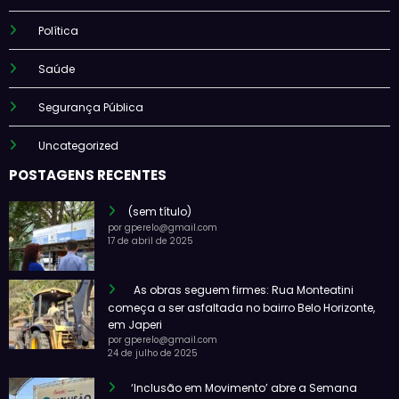
Política
Saúde
Segurança Pública
Uncategorized
POSTAGENS RECENTES
(sem título)
por gperelo@gmail.com
17 de abril de 2025
As obras seguem firmes: Rua Monteatini
começa a ser asfaltada no bairro Belo Horizonte,
em Japeri
por gperelo@gmail.com
24 de julho de 2025
‘Inclusão em Movimento’ abre a Semana