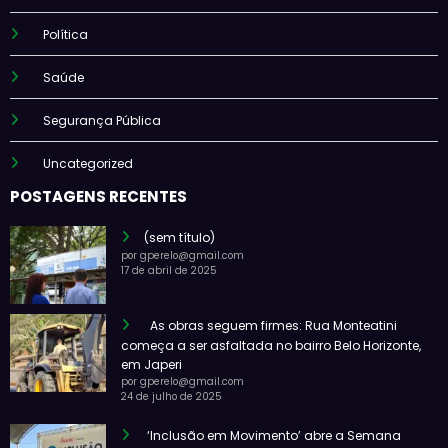
Política
Saúde
Segurança Pública
Uncategorized
POSTAGENS RECENTES
(sem título)
por gperelo@gmail.com
17 de abril de 2025
As obras seguem firmes: Rua Monteatini
começa a ser asfaltada no bairro Belo Horizonte,
em Japeri
por gperelo@gmail.com
24 de julho de 2025
‘Inclusão em Movimento’ abre a Semana