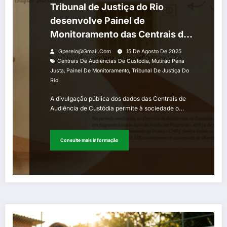
Tribunal de Justiça do Rio
desenvolve Painel de
Monitoramento das Centrais de
Audiências de Custódia e
Gperelo@gmail.com
15 De Agosto De 2025
entrega resultado do Mutirão
,
Centrais De Audiências De Custódia
Mutirão Pena
,
,
Justa
Painel De Monitoramento
Tribunal De Justiça Do
Pena Justa
Rio
A divulgação pública dos dados das Centrais de
Audiência de Custódia permite à sociedade o…
Consulte mais informação