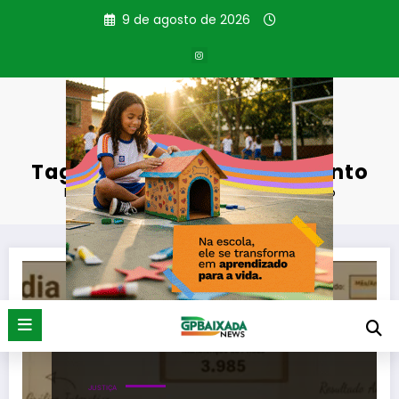
Pular
9 de agosto de 2026
para
o
conteúdo
Tag: Painel de Monitoramento
Página inicial
Painel de Monitoramento
JUSTIÇA