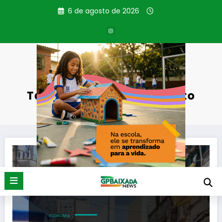
Pular
6 de agosto de 2026
para
o
conteúdo
Tag: Perda de faturamento
Página inicial
Perda de faturamento
ECONOMIA