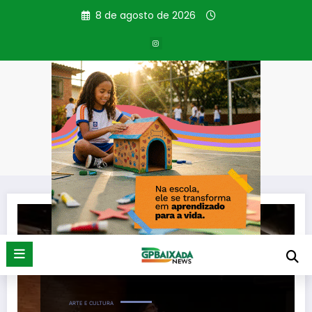
Pular
8 de agosto de 2026
para
o
conteúdo
Tag: Poder Judiciário
Página inicial
Poder Judiciário
ARTE E CULTURA