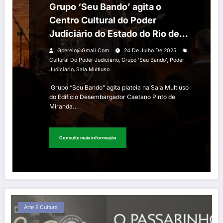
Grupo ‘Seu Bando’ agita o
Centro Cultural do Poder
Judiciário do Estado do Rio de
Janeiro (CCPJ-RJ) com
Gperelo@gmail.com
24 De Julho De 2025
sucessos da música brasileira
,
,
Cultural Do Poder Judiciário
Grupo ‘Seu Bando’
Poder
,
Judiciário
Sala Multiuso
Grupo “Seu Bando” agita plateia na Sala Multiuso
do Edifício Desembargador Caetano Pinto de
Miranda…
Consulte mais informação
Arte E Cultura