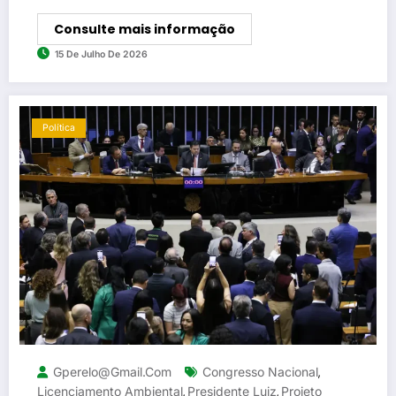
Consulte mais informação
15 De Julho De 2026
Política
Gperelo@gmail.com
Congresso Nacional
,
Licenciamento Ambiental
Presidente Luiz
Projeto
,
,