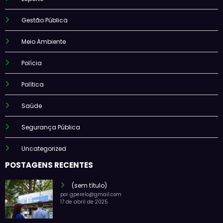
Gestão Pública
Meio Ambiente
Polícia
Política
Saúde
Segurança Pública
Uncategorized
POSTAGENS RECENTES
(sem título)
por gperelo@gmail.com
17 de abril de 2025