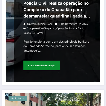
Polícia Civil realiza operação no
Complexo do Chapadão para
desmantelar quadrilha ligada ao
roubo de carros
Gperelo@gmail.com
3 De Dezembro De 2025
,
,
,
Complexo Do Chapadão
Operação
Polícia Civil
Roubo De Carros
Região funciona como um dos principais bunkers
do Comando Vermelho, para onde são levados
automóveis…
Consulte mais informação
Pátio Legal