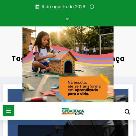
Pular
9 de agosto de 2026
para
o
conteúdo
Tag: Secretaria de Segurança
Página inicial
Secretaria de Segurança