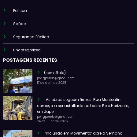
Política
Saúde
Segurança Pública
Uncategorized
POSTAGENS RECENTES
(sem título)
por gperelo@gmail.com
17 de abril de 2025
As obras seguem firmes: Rua Monteatini
começa a ser asfaltada no bairro Belo Horizonte,
em Japeri
por gperelo@gmail.com
24 de julho de 2025
‘Inclusão em Movimento’ abre a Semana