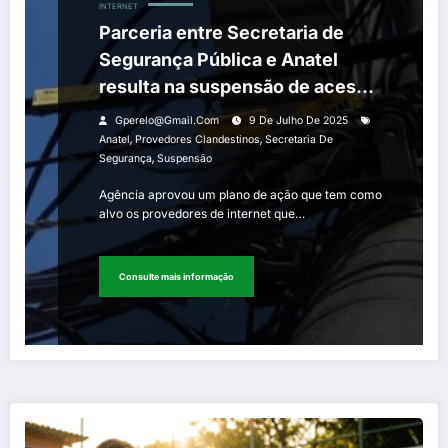
INTERNET
Parceria entre Secretaria de
Segurança Pública e Anatel
resulta na suspensão de acesso
de provedores clandestinos de
Gperelo@gmail.com
9 De Julho De 2025
internet
,
,
Anatel
Provedores Clandestinos
Secretaria De
,
Segurança
Suspensão
Agência aprovou um plano de ação que tem como
alvo os provedores de internet que…
Consulte mais informação