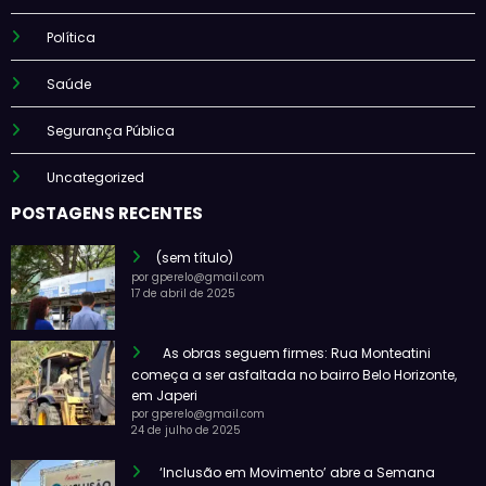
Política
Saúde
Segurança Pública
Uncategorized
POSTAGENS RECENTES
(sem título)
por gperelo@gmail.com
17 de abril de 2025
As obras seguem firmes: Rua Monteatini
começa a ser asfaltada no bairro Belo Horizonte,
em Japeri
por gperelo@gmail.com
24 de julho de 2025
‘Inclusão em Movimento’ abre a Semana