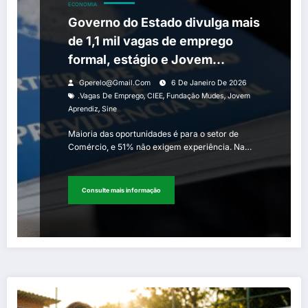
ECONOMIA
Governo do Estado divulga mais
de 1,1 mil vagas de emprego
formal, estágio e Jovem
Aprendiz
Gperelo@gmail.com
6 De Janeiro De 2026
,
,
,
.Vagas De Emprego
CIEE
Fundação Mudes
Jovem
,
Aprendiz
Sine
Maioria das oportunidades é para o setor de
Comércio, e 51% não exigem experiência. Na…
Consulte mais informação