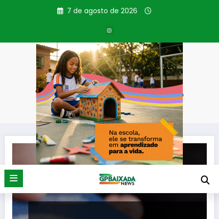
Pular
7 de agosto de 2026
para
o
conteúdo
Tag: .Vagas de emprego
Página inicial
.Vagas de emprego