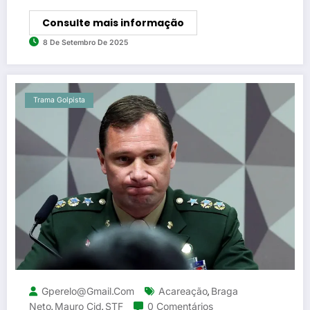
Consulte mais informação
8 De Setembro De 2025
Trama Golpista
Gperelo@gmail.com
Acareação
Braga
,
Neto
Mauro Cid
STF
0 Comentários
,
,