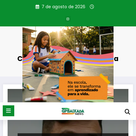
Pular
7 de agosto de 2026
para
o
conteúdo
Categoria: Trama golpista
Página inicial
Trama golpista