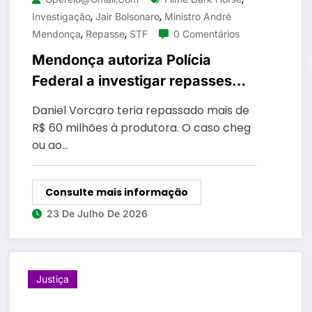
,
,
Investigação
Jair Bolsonaro
Ministro André
,
,
Mendonça
Repasse
STF
0 Comentários
Mendonça autoriza Polícia
Federal a investigar repasses
para filme sobre Bolsonaro
Daniel Vorcaro teria repassado mais de
R$ 60 milhões à produtora. O caso cheg
ou ao…
Consulte mais informação
23 De Julho De 2026
Justiça