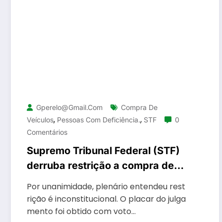
Gperelo@gmail.com
Compra De
,
,
Veículos
Pessoas Com Deficiência.
STF
0
Comentários
Supremo Tribunal Federal (STF)
derruba restrição a compra de
veículos por pessoas com
Por unanimidade, plenário entendeu rest
deficiência
rição é inconstitucional. O placar do julga
mento foi obtido com voto…