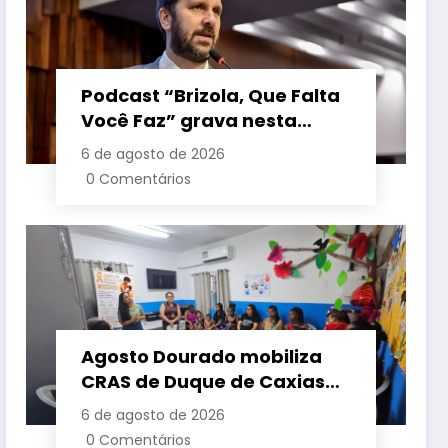
Podcast “Brizola, Que Falta
Você Faz” grava nesta
sexta-feira (7) episódio
6 de agosto de 2026
com o deputado estadual
0 Comentários
Flávio Serafini
Agosto Dourado mobiliza
CRAS de Duque de Caxias
em apoio à amamentação
6 de agosto de 2026
e à primeira infância
0 Comentários