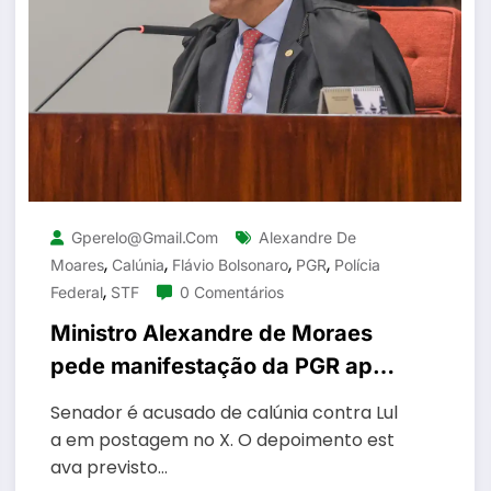
Gperelo@gmail.com
Alexandre De
,
,
,
,
Moares
Calúnia
Flávio Bolsonaro
PGR
Polícia
,
Federal
STF
0 Comentários
Ministro Alexandre de Moraes
pede manifestação da PGR após
Flávio Bolsonaro não depor à
Senador é acusado de calúnia contra Lul
Polícia Federal
a em postagem no X. O depoimento est
ava previsto…