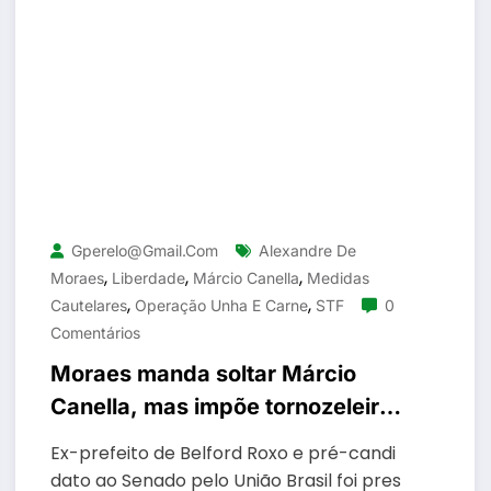
Gperelo@gmail.com
Alexandre De
,
,
,
Moraes
Liberdade
Márcio Canella
Medidas
,
,
Cautelares
Operação Unha E Carne
STF
0
Comentários
Moraes manda soltar Márcio
Canella, mas impõe tornozeleira
eletrônica e retenção de
Ex-prefeito de Belford Roxo e pré-candi
passaporte
dato ao Senado pelo União Brasil foi pres