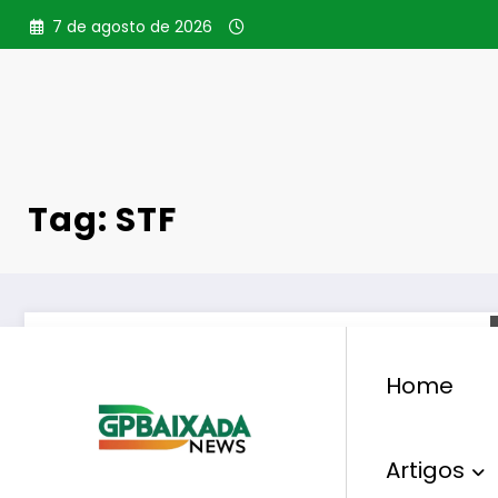
Pular
7 de agosto de 2026
para
o
conteúdo
Tag: STF
Home
Artigos