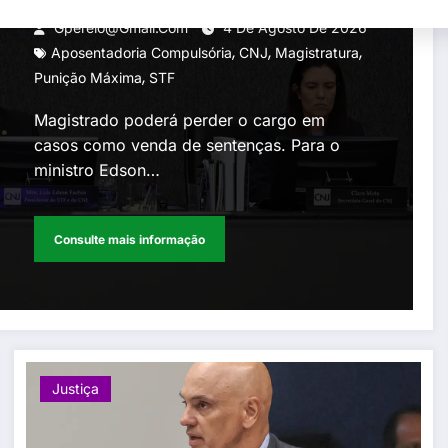
como punição máxima para
Gperelo@gmail.com
4 De Agosto De 2026
,
,
,
juiz
Aposentadoria Compulsória
CNJ
Magistratura
,
Punição Máxima
STF
Magistrado poderá perder o cargo em
casos como venda de sentenças. Para o
ministro Edson…
Consulte mais informação
Justiça