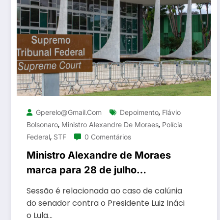
,
Gperelo@gmail.com
Depoimento
Flávio
,
,
Bolsonaro
Ministro Alexandre De Moraes
Polícia
,
Federal
STF
0 Comentários
Ministro Alexandre de Moraes
marca para 28 de julho
depoimento de Flávio Bolsonaro
Sessão é relacionada ao caso de calúnia
à Polícia Federal
do senador contra o Presidente Luiz Ináci
o Lula…