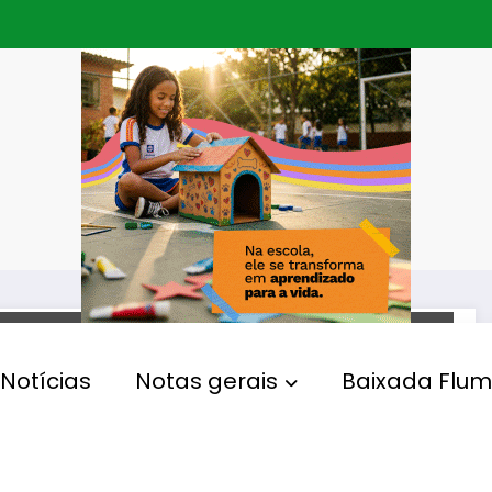
JUSTIÇA
Notícias
Notas gerais
Baixada Flum
Conselho Nacional de
Justiça (CNJ) acaba com
aposentadoria compulsória