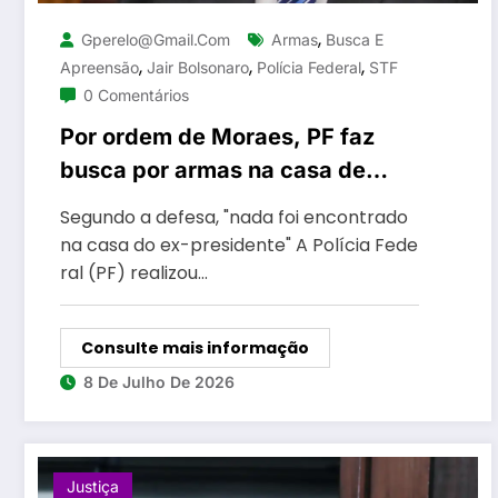
,
Gperelo@gmail.com
Armas
Busca E
,
,
,
Apreensão
Jair Bolsonaro
Polícia Federal
STF
0 Comentários
Por ordem de Moraes, PF faz
busca por armas na casa de
Bolsonaro
Segundo a defesa, "nada foi encontrado
na casa do ex-presidente" A Polícia Fede
ral (PF) realizou…
Consulte mais informação
8 De Julho De 2026
Justiça