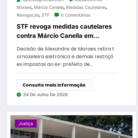
,
,
,
Moraes
Márcio Canella
Medidas Cautelares
,
Revogação
STF
0 Comentários
STF revoga medidas cautelares
contra Márcio Canella em
investigação da Operação Unha
Decisão de Alexandre de Moraes retira t
e Carne
ornozeleira eletrônica e demais restriçõ
es impostas ao ex-prefeito de…
Consulte mais informação
24 De Julho De 2026
Justiça