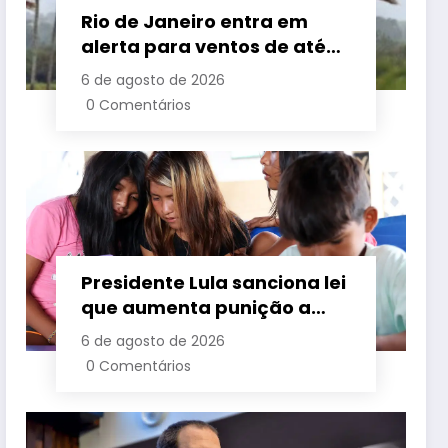
Rio de Janeiro entra em
alerta para ventos de até
110 km/h com avanço de
6 de agosto de 2026
frente fria associada a
0 Comentários
ciclone
Presidente Lula sanciona lei
que aumenta punição a
crimes digitais contra
6 de agosto de 2026
crianças é sancionada
0 Comentários