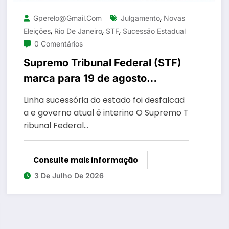
,
Gperelo@gmail.com
Julgamento
Novas
,
,
,
Eleições
Rio De Janeiro
STF
Sucessão Estadual
0 Comentários
Supremo Tribunal Federal (STF)
marca para 19 de agosto
julgamento sobre sucessão no
Linha sucessória do estado foi desfalcad
governo do Rio de Janeiro
a e governo atual é interino O Supremo T
ribunal Federal…
Consulte mais informação
3 De Julho De 2026