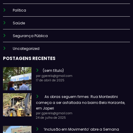
Política
Saúde
Segurança Pública
Uncategorized
POSTAGENS RECENTES
(sem título)
por gperelo@gmail.com
17 de abril de 2025
As obras seguem firmes: Rua Monteatini
começa a ser asfaltada no bairro Belo Horizonte,
em Japeri
por gperelo@gmail.com
24 de julho de 2025
‘Inclusão em Movimento’ abre a Semana