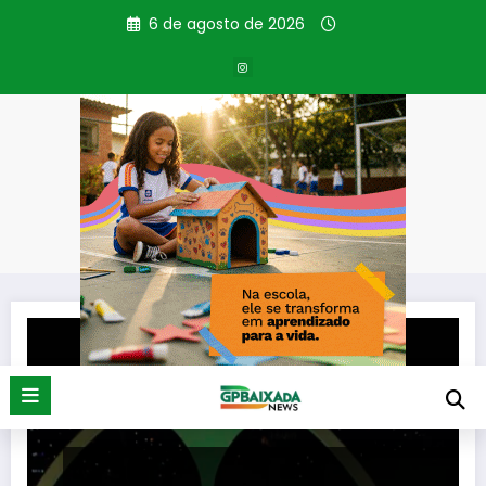
Pular
6 de agosto de 2026
para
o
conteúdo
Tag: Passaporte
Página inicial
Passaporte