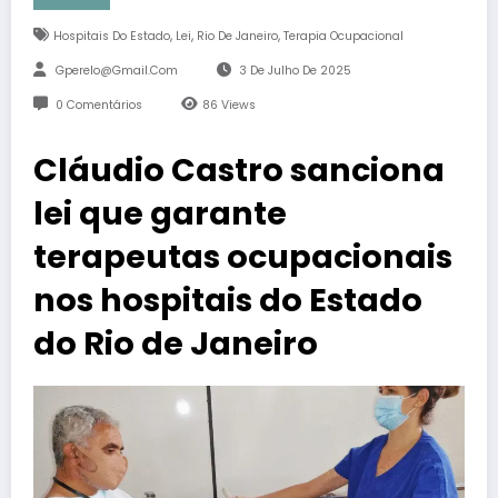
,
,
,
Hospitais Do Estado
Lei
Rio De Janeiro
Terapia Ocupacional
Gperelo@gmail.com
3 De Julho De 2025
0 Comentários
86
Views
Cláudio Castro sanciona
lei que garante
terapeutas ocupacionais
nos hospitais do Estado
do Rio de Janeiro