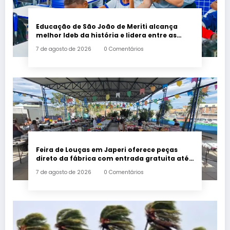
Educação de São João de Meriti alcança
melhor Ideb da história e lidera entre as
maiores redes da Baixada
7 de agosto de 2026
0 Comentários
Feira de Louças em Japeri oferece peças
direto da fábrica com entrada gratuita até
sábado
7 de agosto de 2026
0 Comentários