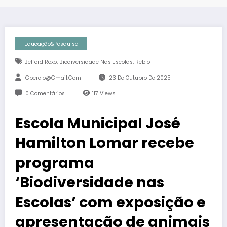
Educação&Pesquisa
,
,
Belford Roxo
Biodiversidade Nas Escolas
Rebio
Gperelo@gmail.com
23 De Outubro De 2025
0 Comentários
117
Views
Escola Municipal José
Hamilton Lomar recebe
programa
‘Biodiversidade nas
Escolas’ com exposição e
apresentação de animais