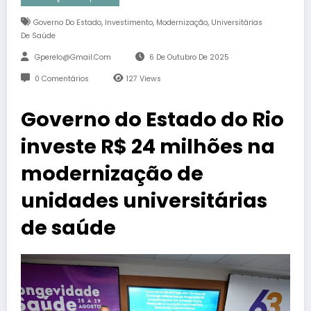
,
,
,
Governo Do Estado
Investimento
Modernização
Universitárias
De Saúde
Gperelo@gmail.com
6 De Outubro De 2025
0 Comentários
127
Views
Governo do Estado do Rio
investe R$ 24 milhões na
modernização de
unidades universitárias
de saúde