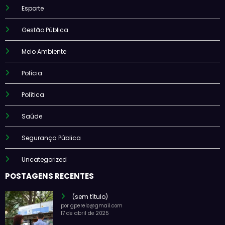
Esporte
Gestão Pública
Meio Ambiente
Polícia
Política
Saúde
Segurança Pública
Uncategorized
POSTAGENS RECENTES
(sem título)
por gperelo@gmail.com
17 de abril de 2025