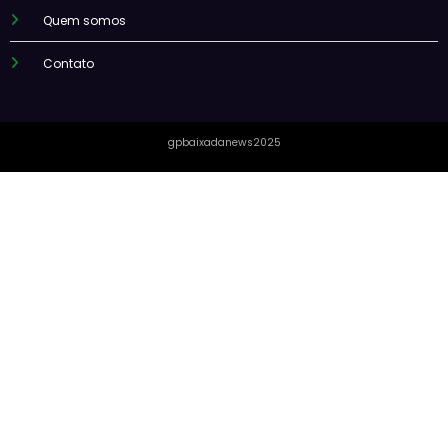
Quem somos
Contato
gpbaixadanews2025