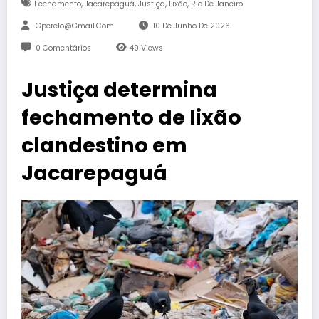
,
,
,
,
Fechamento
Jacarepaguá
Justiça
Lixão
Rio De Janeiro
Gperelo@gmail.com
10 De Junho De 2026
0 Comentários
49
Views
Justiça determina
fechamento de lixão
clandestino em
Jacarepaguá