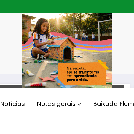
AÇÃO SOCIAL
Notícias
Notas gerais
Baixada Flum
Governo do Estado leva 4°
edição do Agricultura Social
a Barra Grande, em Paraty