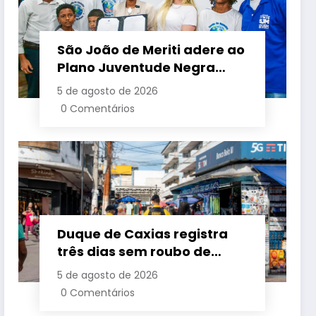
São João de Meriti adere ao
Plano Juventude Negra
Viva durante visita da
5 de agosto de 2026
ministra da Igualdade
0 Comentários
Racial
Duque de Caxias registra
três dias sem roubo de
cargas no início de agosto
5 de agosto de 2026
0 Comentários