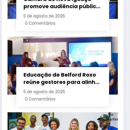
promove audiência pública
para cobrar melhorias no
5 de agosto de 2026
fornecimento de energia
0 Comentários
elétrica
Educação de Belford Roxo
reúne gestores para alinhar
ações e fortalecer
5 de agosto de 2026
planejamento do segundo
0 Comentários
semestre