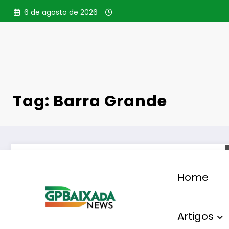
Pular
6 de agosto de 2026
para
o
conteúdo
Tag: Barra Grande
Home
Artigos