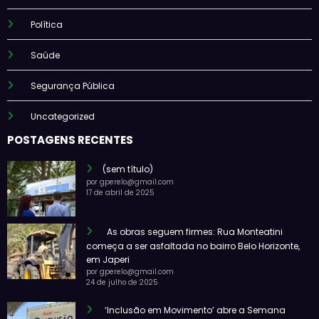
Política
Saúde
Segurança Pública
Uncategorized
POSTAGENS RECENTES
(sem título)
por gperelo@gmail.com
17 de abril de 2025
As obras seguem firmes: Rua Monteatini
começa a ser asfaltada no bairro Belo Horizonte,
em Japeri
por gperelo@gmail.com
24 de julho de 2025
‘Inclusão em Movimento’ abre a Semana