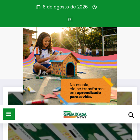
Pular
6 de agosto de 2026
para
o
conteúdo
Tag: concurso 2.954
Página inicial
concurso 2.954