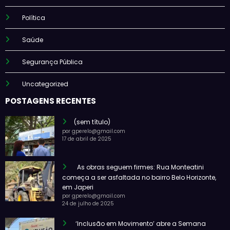
Política
Saúde
Segurança Pública
Uncategorized
POSTAGENS RECENTES
(sem título)
por gperelo@gmail.com
17 de abril de 2025
As obras seguem firmes: Rua Monteatini
começa a ser asfaltada no bairro Belo Horizonte,
em Japeri
por gperelo@gmail.com
24 de julho de 2025
‘Inclusão em Movimento’ abre a Semana