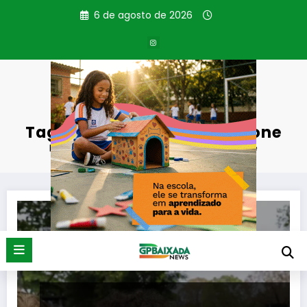
Pular
6 de agosto de 2026
para
o
conteúdo
Tag: deputada Talíria Petrone
Página inicial
deputada Talíria Petrone