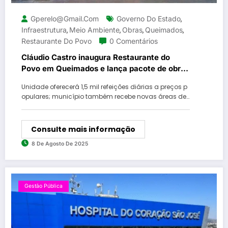
Gperelo@gmail.com
Governo Do Estado
,
Infraestrutura
Meio Ambiente
Obras
Queimados
,
,
,
,
Restaurante Do Povo
0 Comentários
Cláudio Castro inaugura Restaurante do
Povo em Queimados e lança pacote de obras
de infraestrutura e meio ambiente
Unidade oferecerá 1,5 mil refeições diárias a preços p
opulares; município também recebe novas áreas de…
Consulte mais informação
8 De Agosto De 2025
Gestão Pública