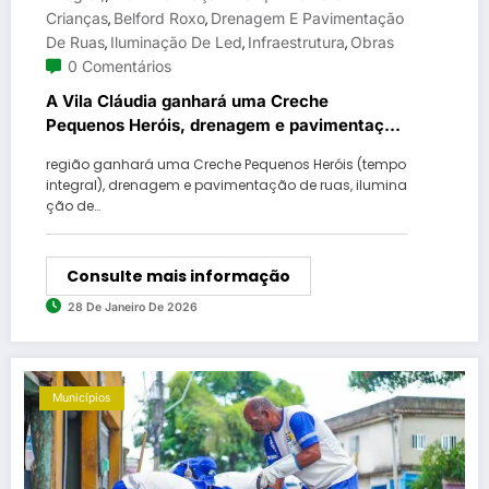
Crianças
Belford Roxo
Drenagem E Pavimentação
,
,
De Ruas
Iluminação De Led
Infraestrutura
Obras
,
,
,
0 Comentários
A Vila Cláudia ganhará uma Creche
Pequenos Heróis, drenagem e pavimentação
de ruas, iluminação de led, além de praça e
região ganhará uma Creche Pequenos Heróis (tempo
parquinho para crianças
integral), drenagem e pavimentação de ruas, ilumina
ção de…
Consulte mais informação
28 De Janeiro De 2026
Municípios