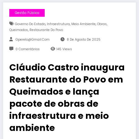
Gestão Pública
,
,
,
,
Governo Do Estado
Infraestrutura
Meio Ambiente
Obras
,
Queimados
Restaurante Do Povo
Gperelo@gmail.com
8 De Agosto De 2025
0 Comentários
145
Views
Cláudio Castro inaugura
Restaurante do Povo em
Queimados e lança
pacote de obras de
infraestrutura e meio
ambiente