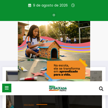
Pular
9 de agosto de 2026
para
o
conteúdo
Tag: Medida Provisória
Página inicial
Medida Provisória
EDUCAÇÃO