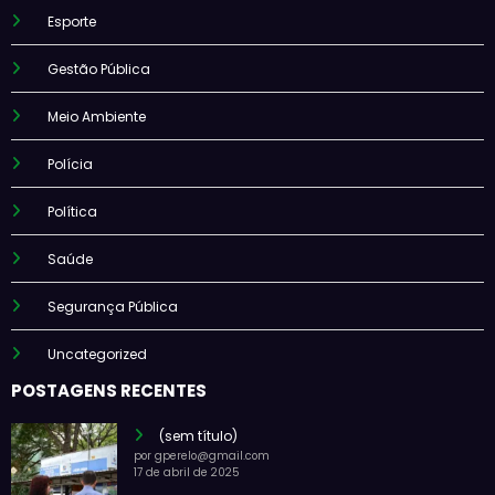
Esporte
Gestão Pública
Meio Ambiente
Polícia
Política
Saúde
Segurança Pública
Uncategorized
POSTAGENS RECENTES
(sem título)
por gperelo@gmail.com
17 de abril de 2025