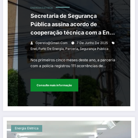
ENERGIA ELÉTRICA
Secretaria de Segurança
Pública assina acordo de
cooperação técnica com a Enel
no combate ao furtos de
Gperelo@gmail.com
7 De Junho De 2025
emergia elétrica em 66
,
,
,
Enel
Furto De Energia
Parceria
Segurança Pública
municípios
Nos primeiros cinco meses deste ano, a parceria
com a polícia registrou 111 ocorrências de…
Consulte mais informação
Energia Elétrica