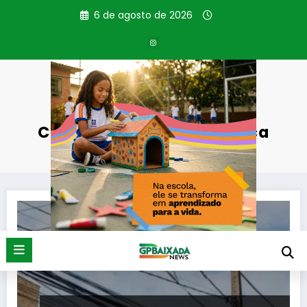
Pular
6 de agosto de 2026
para
o
conteúdo
Categoria: Energia Elétrica
Página inicial
Energia Elétrica