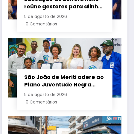
reúne gestores para alinhar
ações e fortalecer
5 de agosto de 2026
planejamento do segundo
0 Comentários
semestre
São João de Meriti adere ao
Plano Juventude Negra
Viva durante visita da
5 de agosto de 2026
ministra da Igualdade
0 Comentários
Racial