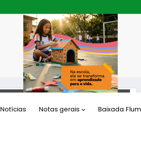
POLÍTICA
Notícias
Notas gerais
Baixada Flum
Audiência com Ministro
Haddad é encerrada na
Câmara após bate-boca