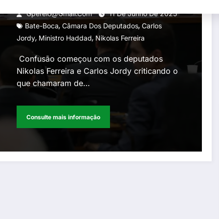
envolvendo os deputados de
Gperelo@gmail.com
11 De Junho De 2025
,
,
oposição Nikolas Ferreira e
Bate-Boca
Câmara Dos Deputados
Carlos
,
,
Jordy
Ministro Haddad
Nikolas Ferreira
Carlos Jordy
Confusão começou com os deputados
Nikolas Ferreira e Carlos Jordy criticando o
que chamaram de…
Consulte mais informação