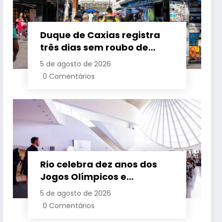
Duque de Caxias registra
três dias sem roubo de
cargas no início de agosto
5 de agosto de 2026
0 Comentários
Rio celebra dez anos dos
Jogos Olímpicos e
Paralímpicos 2016 com
5 de agosto de 2026
legado consolidado e
0 Comentários
ampliado