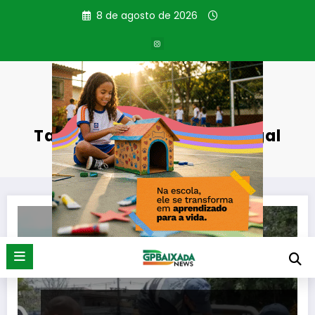
Pular
8 de agosto de 2026
para
o
conteúdo
Tag: Operação Sucata Legal
Página inicial
Operação Sucata Legal