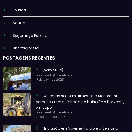
Política
Saúde
Segurança Pública
Uncategorized
POSTAGENS RECENTES
(sem título)
por gperelo@gmail.com
17 de abril de 2025
As obras seguem firmes: Rua Monteatini
começa a ser asfaltada no bairro Belo Horizonte,
em Japeri
por gperelo@gmail.com
24 de julho de 2025
‘Inclusão em Movimento’ abre a Semana